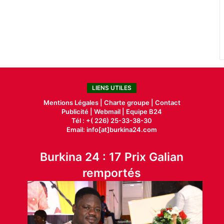
LIENS UTILES
Mentions Légales |
Charte groupe |
Contact
Publicité
|
Webmail |
Equipe B24
Tél : +( 226) 25-33-38-30
Email: info[at]burkina24.com
Burkina 24 : 17 Prix Galian
remportés