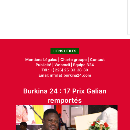
LIENS UTILES
Mentions Légales |
Charte groupe |
Contact
Publicité
|
Webmail |
Equipe B24
Tél : +( 226) 25-33-38-30
Email: info[at]burkina24.com
Burkina 24 : 17 Prix Galian
remportés