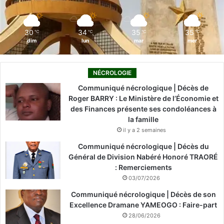
k
n
a
m
30
34
35
35
℃
℃
℃
℃
dim
lun
mar
mer
NÉCROLOGIE
Communiqué nécrologique | Décès de
Roger BARRY : Le Ministère de l’Économie et
des Finances présente ses condoléances à
la famille
il y a 2 semaines
Communiqué nécrologique | Décès du
Général de Division Nabéré Honoré TRAORÉ
: Remerciements
03/07/2026
Communiqué nécrologique | Décès de son
Excellence Dramane YAMEOGO : Faire-part
28/06/2026