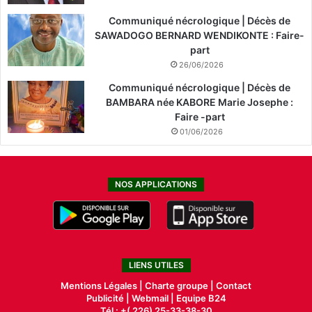
Communiqué nécrologique | Décès de
SAWADOGO BERNARD WENDIKONTE : Faire-
part
26/06/2026
Communiqué nécrologique | Décès de
BAMBARA née KABORE Marie Josephe :
Faire -part
01/06/2026
NOS APPLICATIONS
LIENS UTILES
Mentions Légales |
Charte groupe |
Contact
Publicité
|
Webmail |
Equipe B24
Tél : +( 226) 25-33-38-30