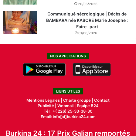
26/06/2026
Communiqué nécrologique | Décès de
BAMBARA née KABORE Marie Josephe :
Faire -part
01/06/2026
NOS APPLICATIONS
LIENS UTILES
Mentions Légales |
Charte groupe |
Contact
Publicité
|
Webmail |
Equipe B24
Tél : +( 226) 25-33-38-30
Email: info[at]burkina24.com
Burkina 24 : 17 Prix Galian remportés