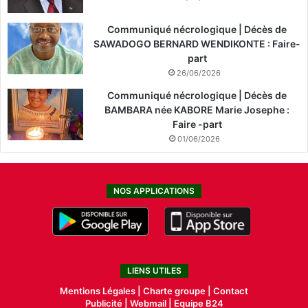
Communiqué nécrologique | Décès de
SAWADOGO BERNARD WENDIKONTE : Faire-
part
26/06/2026
Communiqué nécrologique | Décès de
BAMBARA née KABORE Marie Josephe :
Faire -part
01/06/2026
NOS APPLICATIONS
LIENS UTILES
Mentions Légales |
Charte groupe |
Contact
Publicité
|
Webmail |
Equipe B24