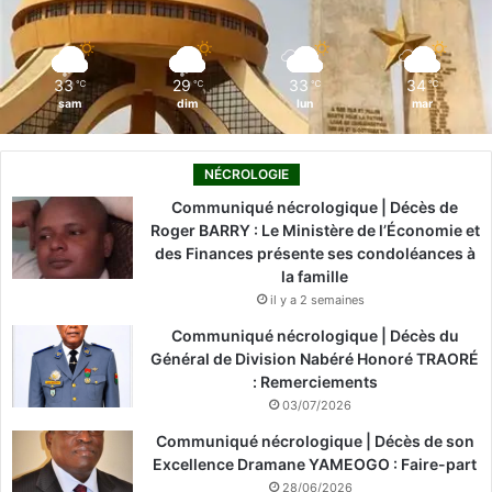
k
n
a
m
33
29
33
34
℃
℃
℃
℃
sam
dim
lun
mar
NÉCROLOGIE
Communiqué nécrologique | Décès de
Roger BARRY : Le Ministère de l’Économie et
des Finances présente ses condoléances à
la famille
il y a 2 semaines
Communiqué nécrologique | Décès du
Général de Division Nabéré Honoré TRAORÉ
: Remerciements
03/07/2026
Communiqué nécrologique | Décès de son
Excellence Dramane YAMEOGO : Faire-part
28/06/2026