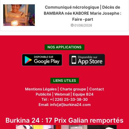
Communiqué nécrologique | Décès de
BAMBARA née KABORE Marie Josephe :
Faire -part
01/06/2026
NOS APPLICATIONS
LIENS UTILES
Mentions Légales |
Charte groupe |
Contact
Publicité
|
Webmail |
Equipe B24
Tél : +( 226) 25-33-38-30
Email: info[at]burkina24.com
Burkina 24 : 17 Prix Galian remportés