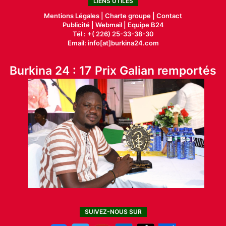
LIENS UTILES
Mentions Légales |
Charte groupe |
Contact
Publicité
|
Webmail |
Equipe B24
Tél : +( 226) 25-33-38-30
Email: info[at]burkina24.com
Burkina 24 : 17 Prix Galian remportés
SUIVEZ-NOUS SUR