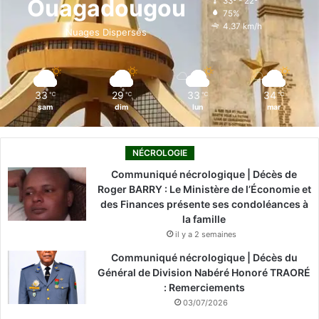
Ouagadougou
33º - 22º
75%
o
i
e
r
4.37 km/h
Nuages Dispersés
k
n
a
m
33
29
33
34
℃
℃
℃
℃
sam
dim
lun
mar
NÉCROLOGIE
Communiqué nécrologique | Décès de
Roger BARRY : Le Ministère de l’Économie et
des Finances présente ses condoléances à
la famille
il y a 2 semaines
Communiqué nécrologique | Décès du
Général de Division Nabéré Honoré TRAORÉ
: Remerciements
03/07/2026