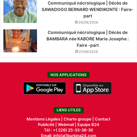
Communiqué nécrologique | Décès de
SAWADOGO BERNARD WENDIKONTE : Faire-
part
26/06/2026
Communiqué nécrologique | Décès de
BAMBARA née KABORE Marie Josephe :
Faire -part
01/06/2026
NOS APPLICATIONS
LIENS UTILES
Mentions Légales |
Charte groupe |
Contact
Publicité
|
Webmail |
Equipe B24
Tél : +( 226) 25-33-38-30
Email: info[at]burkina24.com