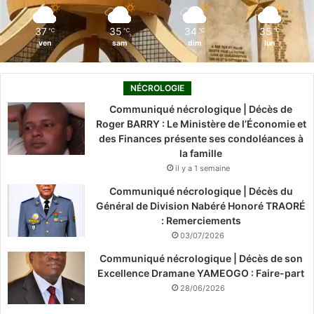
m
37
35
34
35
℃
℃
℃
℃
ven
sam
dim
lun
NÉCROLOGIE
Communiqué nécrologique | Décès de
Roger BARRY : Le Ministère de l’Économie et
des Finances présente ses condoléances à
la famille
il y a 1 semaine
Communiqué nécrologique | Décès du
Général de Division Nabéré Honoré TRAORÉ
: Remerciements
03/07/2026
Communiqué nécrologique | Décès de son
Excellence Dramane YAMEOGO : Faire-part
28/06/2026