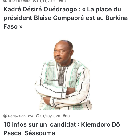
Jules Kabore
01/11/2020
0
Kadré Désiré Ouédraogo : « La place du
président Blaise Compaoré est au Burkina
Faso »
Rédaction B24
31/10/2020
0
10 infos sur un candidat : Kiemdoro Dô
Pascal Séssouma