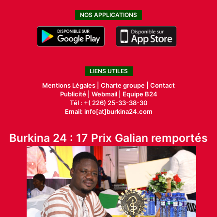
NOS APPLICATIONS
LIENS UTILES
Mentions Légales |
Charte groupe |
Contact
Publicité
|
Webmail |
Equipe B24
Tél : +( 226) 25-33-38-30
Email: info[at]burkina24.com
Burkina 24 : 17 Prix Galian remportés