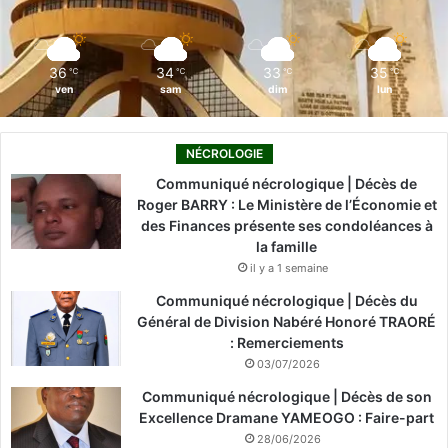
k
n
a
m
36
34
33
35
℃
℃
℃
℃
ven
sam
dim
lun
NÉCROLOGIE
Communiqué nécrologique | Décès de
Roger BARRY : Le Ministère de l’Économie et
des Finances présente ses condoléances à
la famille
il y a 1 semaine
Communiqué nécrologique | Décès du
Général de Division Nabéré Honoré TRAORÉ
: Remerciements
03/07/2026
Communiqué nécrologique | Décès de son
Excellence Dramane YAMEOGO : Faire-part
28/06/2026