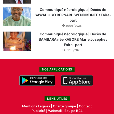
Communiqué nécrologique | Décès de
SAWADOGO BERNARD WENDIKONTE : Faire-
part
26/06/2026
Communiqué nécrologique | Décès de
BAMBARA née KABORE Marie Josephe :
Faire -part
01/06/2026
NOS APPLICATIONS
LIENS UTILES
Mentions Légales |
Charte groupe |
Contact
Publicité
|
Webmail |
Equipe B24