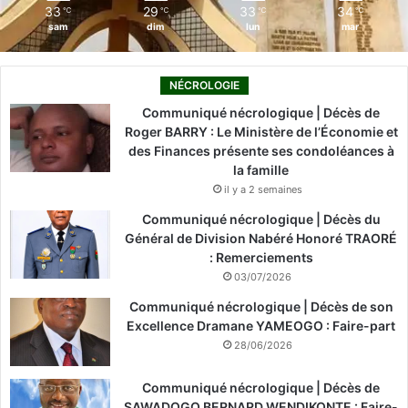
33
29
33
34
℃
℃
℃
℃
sam
dim
lun
mar
NÉCROLOGIE
Communiqué nécrologique | Décès de
Roger BARRY : Le Ministère de l’Économie et
des Finances présente ses condoléances à
la famille
il y a 2 semaines
Communiqué nécrologique | Décès du
Général de Division Nabéré Honoré TRAORÉ
: Remerciements
03/07/2026
Communiqué nécrologique | Décès de son
Excellence Dramane YAMEOGO : Faire-part
28/06/2026
Communiqué nécrologique | Décès de
SAWADOGO BERNARD WENDIKONTE : Faire-