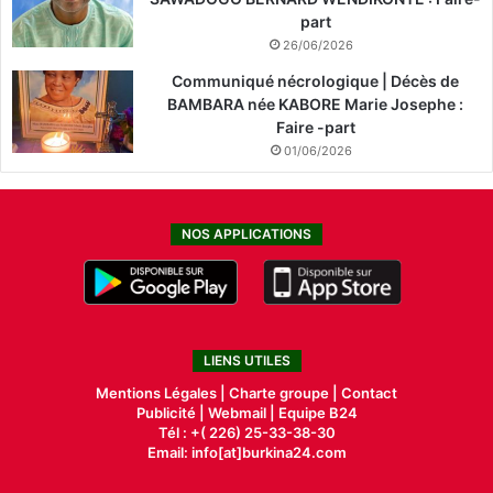
part
26/06/2026
Communiqué nécrologique | Décès de
BAMBARA née KABORE Marie Josephe :
Faire -part
01/06/2026
NOS APPLICATIONS
LIENS UTILES
Mentions Légales |
Charte groupe |
Contact
Publicité
|
Webmail |
Equipe B24
Tél : +( 226) 25-33-38-30
Email: info[at]burkina24.com