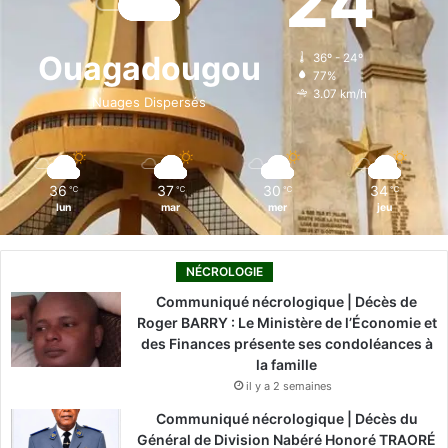
24
b
e
u
a
o
o
d
b
g
k
Ouagadougou
36º - 24º
77%
o
i
e
r
3.07 km/h
Nuages Dispersés
k
n
a
m
36
37
30
34
℃
℃
℃
℃
lun
mar
mer
jeu
NÉCROLOGIE
Communiqué nécrologique | Décès de
Roger BARRY : Le Ministère de l’Économie et
des Finances présente ses condoléances à
la famille
il y a 2 semaines
Communiqué nécrologique | Décès du
Général de Division Nabéré Honoré TRAORÉ