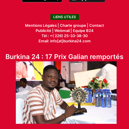
LIENS UTILES
Mentions Légales |
Charte groupe |
Contact
Publicité
|
Webmail |
Equipe B24
Tél : +( 226) 25-33-38-30
Email: info[at]burkina24.com
Burkina 24 : 17 Prix Galian remportés