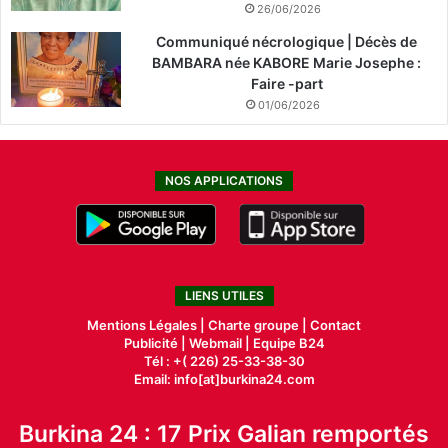
26/06/2026
Communiqué nécrologique | Décès de
BAMBARA née KABORE Marie Josephe :
Faire -part
01/06/2026
NOS APPLICATIONS
LIENS UTILES
Mentions Légales |
Charte groupe |
Contact
Publicité
|
Webmail |
Equipe B24
Tél : +( 226) 25-33-38-30
Email: info[at]burkina24.com
Burkina 24 : 17 Prix Galian remportés