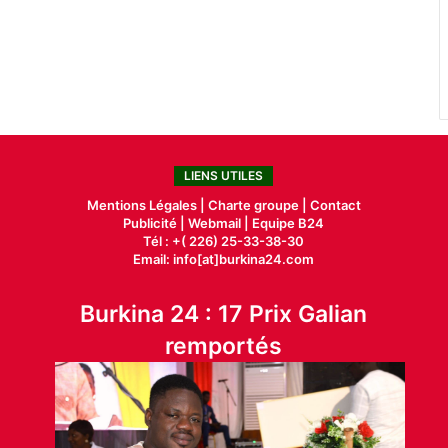
LIENS UTILES
Mentions Légales |
Charte groupe |
Contact
Publicité
|
Webmail |
Equipe B24
Tél : +( 226) 25-33-38-30
Email: info[at]burkina24.com
Burkina 24 : 17 Prix Galian
remportés