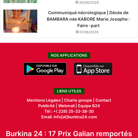
26/06/2026
Communiqué nécrologique | Décès de
BAMBARA née KABORE Marie Josephe :
Faire -part
01/06/2026
NOS APPLICATIONS
LIENS UTILES
Mentions Légales |
Charte groupe |
Contact
Publicité
|
Webmail |
Equipe B24
Tél : +( 226) 25-33-38-30
Email: info[at]burkina24.com
Burkina 24 : 17 Prix Galian remportés