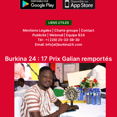
LIENS UTILES
Mentions Légales |
Charte groupe |
Contact
Publicité
|
Webmail |
Equipe B24
Tél : +( 226) 25-33-38-30
Email: info[at]burkina24.com
Burkina 24 : 17 Prix Galian remportés