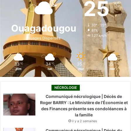
25
℃
b
e
u
a
o
o
d
b
g
k
Ouagadougou
33º - 25º
81%
o
i
e
r
1.27 km/h
Nuages Dispersés
k
n
a
m
33
34
35
35
℃
℃
℃
℃
dim
lun
mar
mer
NÉCROLOGIE
Communiqué nécrologique | Décès de
Roger BARRY : Le Ministère de l’Économie et
des Finances présente ses condoléances à
la famille
il y a 2 semaines
Communiqué nécrologique | Décès du