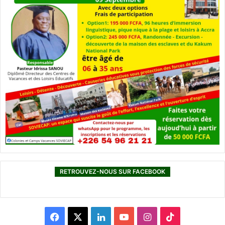
RETROUVEZ-NOUS SUR FACEBOOK
F
X
L
Y
I
T