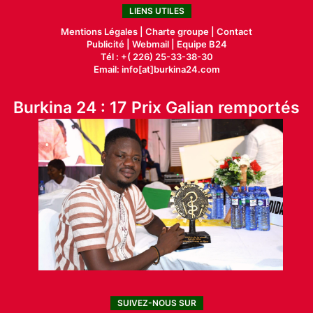
LIENS UTILES
Mentions Légales |
Charte groupe |
Contact
Publicité
|
Webmail |
Equipe B24
Tél : +( 226) 25-33-38-30
Email: info[at]burkina24.com
Burkina 24 : 17 Prix Galian remportés
SUIVEZ-NOUS SUR