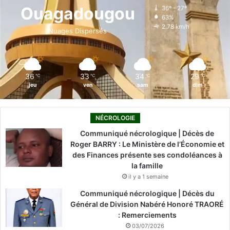
o
d
b
g
k
Ouagadougou
36º - 27º
63%
o
i
e
r
2.78 km/h
Nuages Dispersés
k
n
a
m
36
33
34
29
℃
℃
℃
℃
jeu
ven
sam
dim
NÉCROLOGIE
Communiqué nécrologique | Décès de
Roger BARRY : Le Ministère de l’Économie et
des Finances présente ses condoléances à
la famille
il y a 1 semaine
Communiqué nécrologique | Décès du
Général de Division Nabéré Honoré TRAORÉ
: Remerciements
03/07/2026