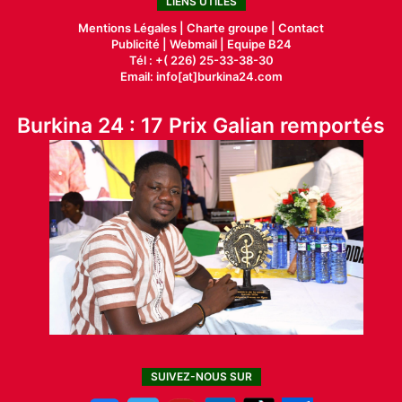
LIENS UTILES
Mentions Légales |
Charte groupe |
Contact
Publicité
|
Webmail |
Equipe B24
Tél : +( 226) 25-33-38-30
Email: info[at]burkina24.com
Burkina 24 : 17 Prix Galian remportés
SUIVEZ-NOUS SUR