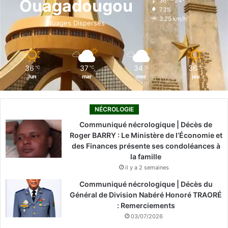
Ouagadougou
36º - 24º
73%
o
i
e
r
3.25 km/h
Nuages Dispersés
k
n
a
m
36
37
34
36
℃
℃
℃
℃
lun
mar
mer
jeu
NÉCROLOGIE
Communiqué nécrologique | Décès de
Roger BARRY : Le Ministère de l’Économie et
des Finances présente ses condoléances à
la famille
il y a 2 semaines
Communiqué nécrologique | Décès du
Général de Division Nabéré Honoré TRAORÉ
: Remerciements
03/07/2026