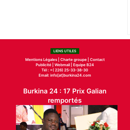
LIENS UTILES
Mentions Légales |
Charte groupe |
Contact
Publicité
|
Webmail |
Equipe B24
Tél : +( 226) 25-33-38-30
Email: info[at]burkina24.com
Burkina 24 : 17 Prix Galian
remportés