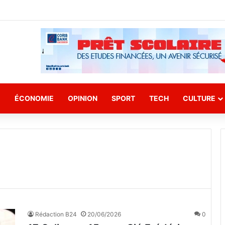
E
ÉCONOMIE
OPINION
SPORT
TECH
CULTURE
Rédaction B24
20/06/2026
0