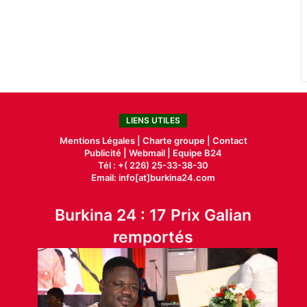
LIENS UTILES
Mentions Légales |
Charte groupe |
Contact
Publicité
|
Webmail |
Equipe B24
Tél : +( 226) 25-33-38-30
Email: info[at]burkina24.com
Burkina 24 : 17 Prix Galian
remportés