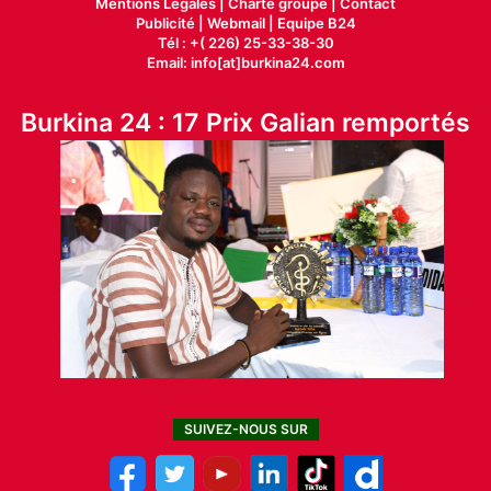
Mentions Légales |
Charte groupe |
Contact
Publicité
|
Webmail |
Equipe B24
Tél : +( 226) 25-33-38-30
Email: info[at]burkina24.com
Burkina 24 : 17 Prix Galian remportés
SUIVEZ-NOUS SUR