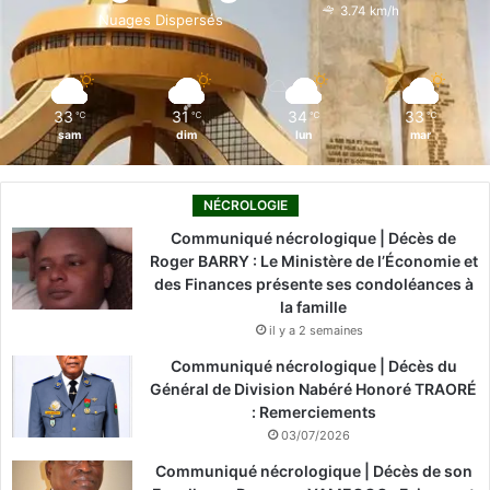
o
i
e
r
3.74 km/h
Nuages Dispersés
k
n
a
m
33
31
34
33
℃
℃
℃
℃
sam
dim
lun
mar
NÉCROLOGIE
Communiqué nécrologique | Décès de
Roger BARRY : Le Ministère de l’Économie et
des Finances présente ses condoléances à
la famille
il y a 2 semaines
Communiqué nécrologique | Décès du
Général de Division Nabéré Honoré TRAORÉ
: Remerciements
03/07/2026
Communiqué nécrologique | Décès de son