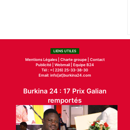
LIENS UTILES
Mentions Légales |
Charte groupe |
Contact
Publicité
|
Webmail |
Equipe B24
Tél : +( 226) 25-33-38-30
Email: info[at]burkina24.com
Burkina 24 : 17 Prix Galian
remportés