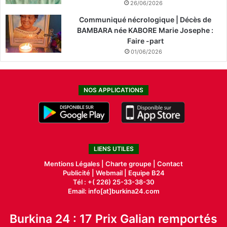
26/06/2026
Communiqué nécrologique | Décès de
BAMBARA née KABORE Marie Josephe :
Faire -part
01/06/2026
NOS APPLICATIONS
LIENS UTILES
Mentions Légales |
Charte groupe |
Contact
Publicité
|
Webmail |
Equipe B24
Tél : +( 226) 25-33-38-30
Email: info[at]burkina24.com
Burkina 24 : 17 Prix Galian remportés