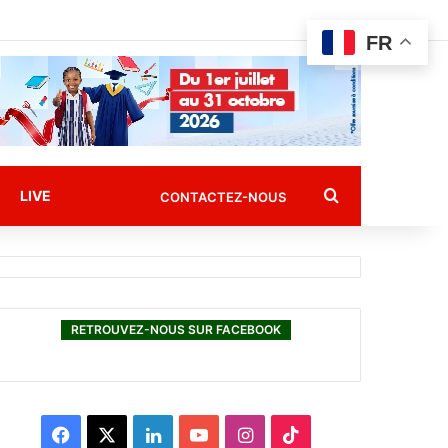
FR
Rechercher
LIVE
CONTACTEZ-NOUS
RETROUVEZ-NOUS SUR FACEBOOK
F
X
L
Y
I
T