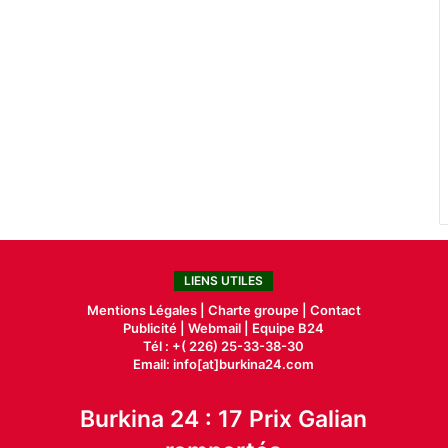
LIENS UTILES
Mentions Légales |
Charte groupe |
Contact
Publicité
|
Webmail |
Equipe B24
Tél : +( 226) 25-33-38-30
Email: info[at]burkina24.com
Burkina 24 : 17 Prix Galian