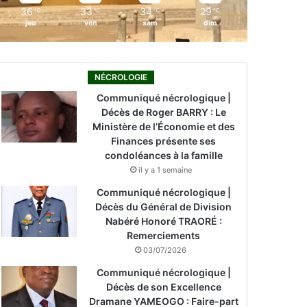
36
33
34
29
℃
℃
℃
℃
jeu
ven
sam
dim
NÉCROLOGIE
Communiqué nécrologique |
Décès de Roger BARRY : Le
Ministère de l’Économie et des
Finances présente ses
condoléances à la famille
il y a 1 semaine
Communiqué nécrologique |
Décès du Général de Division
Nabéré Honoré TRAORÉ :
Remerciements
03/07/2026
Communiqué nécrologique |
Décès de son Excellence
Dramane YAMEOGO : Faire-part