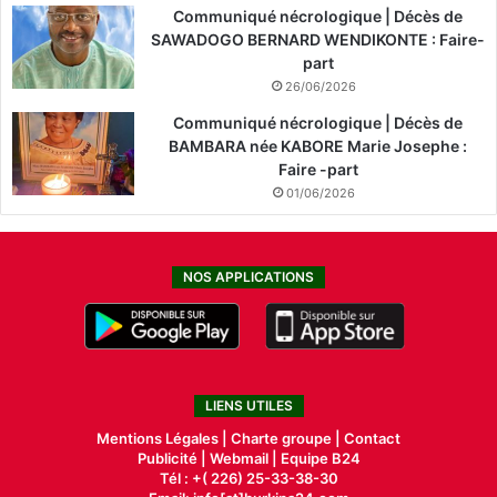
Communiqué nécrologique | Décès de
SAWADOGO BERNARD WENDIKONTE : Faire-
part
26/06/2026
Communiqué nécrologique | Décès de
BAMBARA née KABORE Marie Josephe :
Faire -part
01/06/2026
NOS APPLICATIONS
LIENS UTILES
Mentions Légales |
Charte groupe |
Contact
Publicité
|
Webmail |
Equipe B24
Tél : +( 226) 25-33-38-30