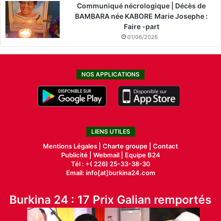
Communiqué nécrologique | Décès de
BAMBARA née KABORE Marie Josephe :
Faire -part
01/06/2026
NOS APPLICATIONS
LIENS UTILES
Mentions Légales |
Charte groupe |
Contact
Publicité
|
Webmail |
Equipe B24
Tél : +( 226) 25-33-38-30
Email: info[at]burkina24.com
Burkina 24 : 17 Prix Galian remportés