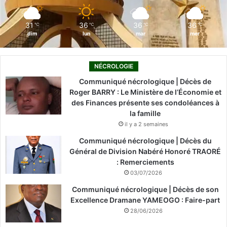
m
31
36
36
36
℃
℃
℃
℃
dim
lun
mar
mer
NÉCROLOGIE
Communiqué nécrologique | Décès de
Roger BARRY : Le Ministère de l’Économie et
des Finances présente ses condoléances à
la famille
il y a 2 semaines
Communiqué nécrologique | Décès du
Général de Division Nabéré Honoré TRAORÉ
: Remerciements
03/07/2026
Communiqué nécrologique | Décès de son
Excellence Dramane YAMEOGO : Faire-part
28/06/2026