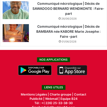
Communiqué nécrologique | Décès de
SAWADOGO BERNARD WENDIKONTE : Faire-
part
26/06/2026
Communiqué nécrologique | Décès de
BAMBARA née KABORE Marie Josephe :
Faire -part
01/06/2026
NOS APPLICATIONS
LIENS UTILES
Mentions Légales |
Charte groupe |
Contact
Publicité
|
Webmail |
Equipe B24
Tél : +( 226) 25-33-38-30