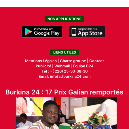
NOS APPLICATIONS
LIENS UTILES
Mentions Légales |
Charte groupe |
Contact
Publicité
|
Webmail |
Equipe B24
Tél : +( 226) 25-33-38-30
Email: info[at]burkina24.com
Burkina 24 : 17 Prix Galian remportés