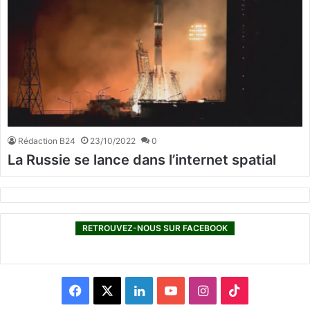
Rédaction B24
23/10/2022
0
La Russie se lance dans l’internet spatial
RETROUVEZ-NOUS SUR FACEBOOK
F
X
L
Y
I
T