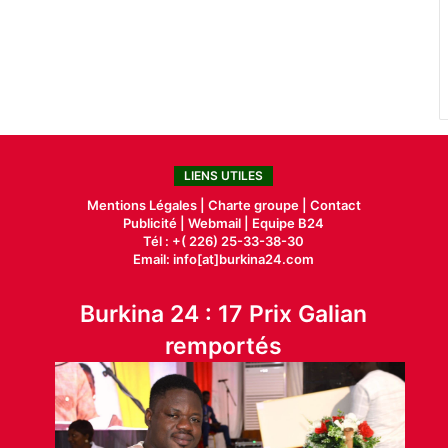
LIENS UTILES
Mentions Légales |
Charte groupe |
Contact
Publicité
|
Webmail |
Equipe B24
Tél : +( 226) 25-33-38-30
Email: info[at]burkina24.com
Burkina 24 : 17 Prix Galian
remportés