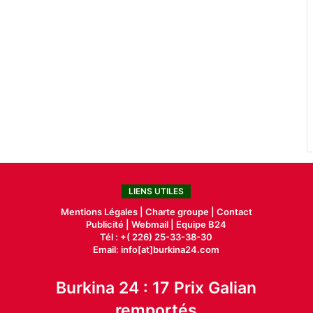
LIENS UTILES
Mentions Légales |
Charte groupe |
Contact
Publicité
|
Webmail |
Equipe B24
Tél : +( 226) 25-33-38-30
Email: info[at]burkina24.com
Burkina 24 : 17 Prix Galian
remportés