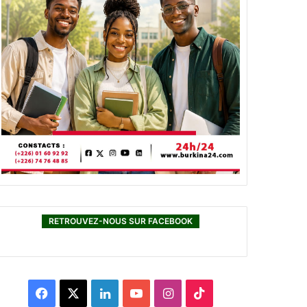
RETROUVEZ-NOUS SUR FACEBOOK
F
X
L
Y
I
T