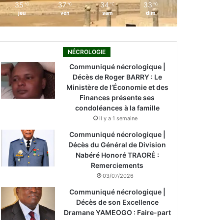
35
37
34
33
℃
℃
℃
℃
jeu
ven
sam
dim
NÉCROLOGIE
Communiqué nécrologique |
Décès de Roger BARRY : Le
Ministère de l’Économie et des
Finances présente ses
condoléances à la famille
il y a 1 semaine
Communiqué nécrologique |
Décès du Général de Division
Nabéré Honoré TRAORÉ :
Remerciements
03/07/2026
Communiqué nécrologique |
Décès de son Excellence
Dramane YAMEOGO : Faire-part