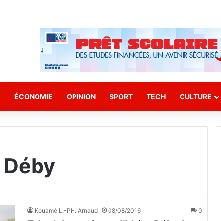
E
ÉCONOMIE
OPINION
SPORT
TECH
CULTURE
s Déby
Kouamé L.-PH. Arnaud
08/08/2016
0