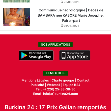
26/06/2026
Communiqué nécrologique | Décès de
BAMBARA née KABORE Marie Josephe :
Faire -part
01/06/2026
NOS APPLICATIONS
LIENS UTILES
Mentions Légales |
Charte groupe |
Contact
Publicité
|
Webmail |
Equipe B24
Tél : +( 226) 25-33-38-30
Email: info[at]burkina24.com
Burkina 24 : 17 Prix Galian remportés