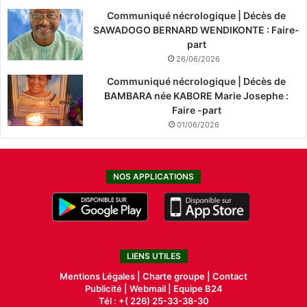
Communiqué nécrologique | Décès de
SAWADOGO BERNARD WENDIKONTE : Faire-
part
26/06/2026
Communiqué nécrologique | Décès de
BAMBARA née KABORE Marie Josephe :
Faire -part
01/06/2026
NOS APPLICATIONS
LIENS UTILES
Mentions Légales |
Charte groupe |
Contact
Publicité
|
Webmail |
Equipe B24
Tél : +( 226) 25-33-38-30