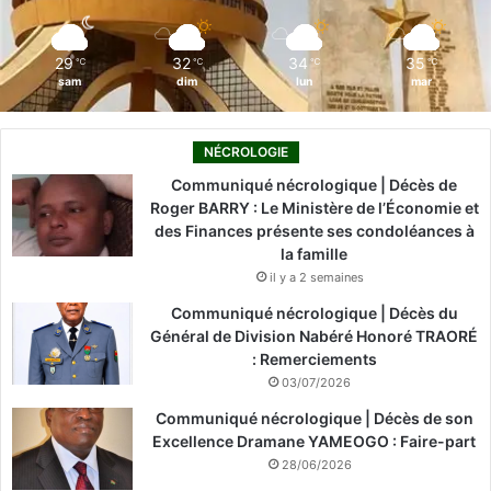
m
29
32
34
35
℃
℃
℃
℃
sam
dim
lun
mar
NÉCROLOGIE
Communiqué nécrologique | Décès de
Roger BARRY : Le Ministère de l’Économie et
des Finances présente ses condoléances à
la famille
il y a 2 semaines
Communiqué nécrologique | Décès du
Général de Division Nabéré Honoré TRAORÉ
: Remerciements
03/07/2026
Communiqué nécrologique | Décès de son
Excellence Dramane YAMEOGO : Faire-part
28/06/2026