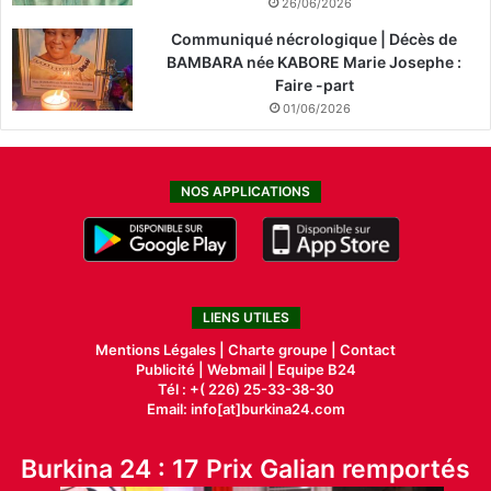
26/06/2026
Communiqué nécrologique | Décès de
BAMBARA née KABORE Marie Josephe :
Faire -part
01/06/2026
NOS APPLICATIONS
LIENS UTILES
Mentions Légales |
Charte groupe |
Contact
Publicité
|
Webmail |
Equipe B24
Tél : +( 226) 25-33-38-30
Email: info[at]burkina24.com
Burkina 24 : 17 Prix Galian remportés