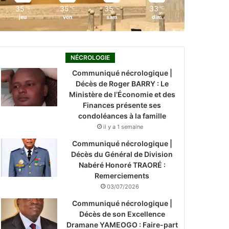
35
35
35
33
℃
℃
℃
℃
jeu
ven
sam
dim
NÉCROLOGIE
Communiqué nécrologique |
Décès de Roger BARRY : Le
Ministère de l’Économie et des
Finances présente ses
condoléances à la famille
il y a 1 semaine
Communiqué nécrologique |
Décès du Général de Division
Nabéré Honoré TRAORÉ :
Remerciements
03/07/2026
Communiqué nécrologique |
Décès de son Excellence
Dramane YAMEOGO : Faire-part