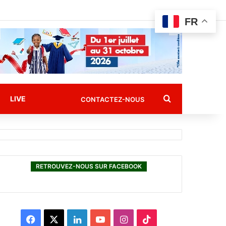
FR
Rechercher
LIVE
CONTACTEZ-NOUS
RETROUVEZ-NOUS SUR FACEBOOK
F
X
L
Y
I
T