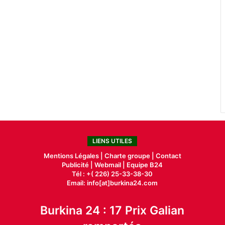
LIENS UTILES
Mentions Légales |
Charte groupe |
Contact
Publicité
|
Webmail |
Equipe B24
Tél : +( 226) 25-33-38-30
Email: info[at]burkina24.com
Burkina 24 : 17 Prix Galian