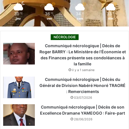
m
30
36
34
33
℃
℃
℃
℃
jeu
ven
sam
dim
NÉCROLOGIE
Communiqué nécrologique | Décès de
Roger BARRY : Le Ministère de l’Économie et
des Finances présente ses condoléances à
la famille
il y a 1 semaine
Communiqué nécrologique | Décès du
Général de Division Nabéré Honoré TRAORÉ
: Remerciements
03/07/2026
Communiqué nécrologique | Décès de son
Excellence Dramane YAMEOGO : Faire-part
28/06/2026