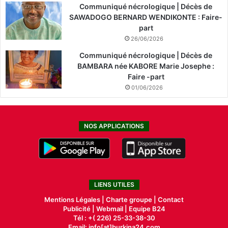
Communiqué nécrologique | Décès de
SAWADOGO BERNARD WENDIKONTE : Faire-
part
26/06/2026
Communiqué nécrologique | Décès de
BAMBARA née KABORE Marie Josephe :
Faire -part
01/06/2026
NOS APPLICATIONS
LIENS UTILES
Mentions Légales |
Charte groupe |
Contact
Publicité
|
Webmail |
Equipe B24
Tél : +( 226) 25-33-38-30
Email: info[at]burkina24.com