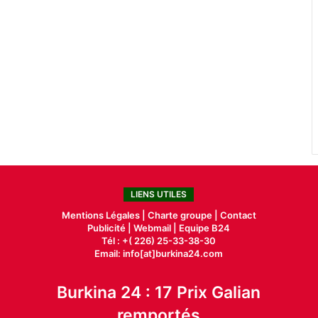
LIENS UTILES
Mentions Légales |
Charte groupe |
Contact
Publicité
|
Webmail |
Equipe B24
Tél : +( 226) 25-33-38-30
Email: info[at]burkina24.com
Burkina 24 : 17 Prix Galian
remportés