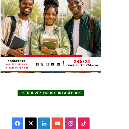
RETROUVEZ-NOUS SUR FACEBOOK
F
X
L
Y
I
T