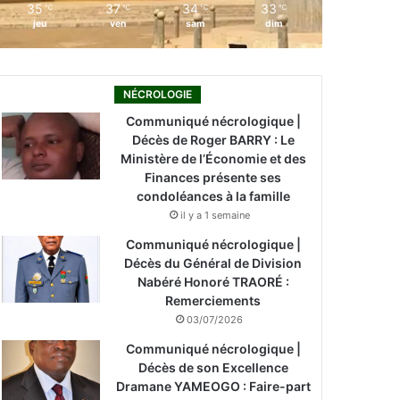
35
37
34
33
℃
℃
℃
℃
jeu
ven
sam
dim
NÉCROLOGIE
Communiqué nécrologique |
Décès de Roger BARRY : Le
Ministère de l’Économie et des
Finances présente ses
condoléances à la famille
il y a 1 semaine
Communiqué nécrologique |
Décès du Général de Division
Nabéré Honoré TRAORÉ :
Remerciements
03/07/2026
Communiqué nécrologique |
Décès de son Excellence
Dramane YAMEOGO : Faire-part