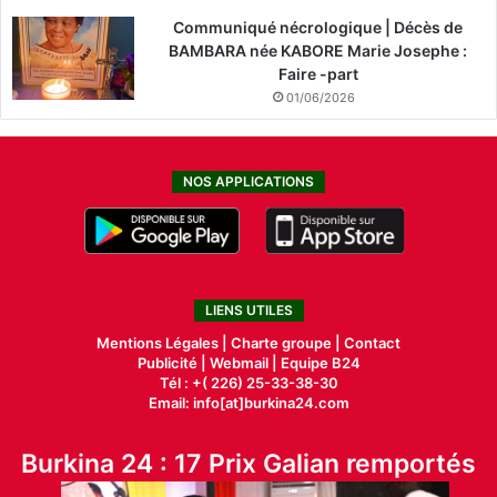
Communiqué nécrologique | Décès de
BAMBARA née KABORE Marie Josephe :
Faire -part
01/06/2026
NOS APPLICATIONS
LIENS UTILES
Mentions Légales |
Charte groupe |
Contact
Publicité
|
Webmail |
Equipe B24
Tél : +( 226) 25-33-38-30
Email: info[at]burkina24.com
Burkina 24 : 17 Prix Galian remportés