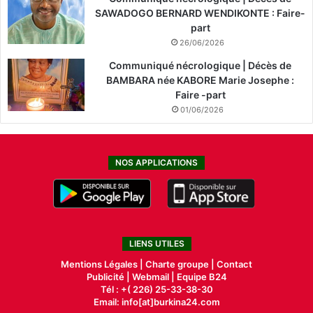
SAWADOGO BERNARD WENDIKONTE : Faire-
part
26/06/2026
Communiqué nécrologique | Décès de
BAMBARA née KABORE Marie Josephe :
Faire -part
01/06/2026
NOS APPLICATIONS
LIENS UTILES
Mentions Légales |
Charte groupe |
Contact
Publicité
|
Webmail |
Equipe B24
Tél : +( 226) 25-33-38-30
Email: info[at]burkina24.com