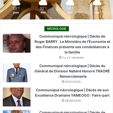
m
33
32
34
32
℃
℃
℃
℃
sam
dim
lun
mar
NÉCROLOGIE
Communiqué nécrologique | Décès de
Roger BARRY : Le Ministère de l’Économie et
des Finances présente ses condoléances à
la famille
il y a 2 semaines
Communiqué nécrologique | Décès du
Général de Division Nabéré Honoré TRAORÉ
: Remerciements
03/07/2026
Communiqué nécrologique | Décès de son
Excellence Dramane YAMEOGO : Faire-part
28/06/2026
Communiqué nécrologique | Décès de