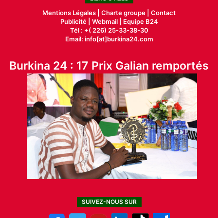
Mentions Légales |
Charte groupe |
Contact
Publicité
|
Webmail |
Equipe B24
Tél : +( 226) 25-33-38-30
Email: info[at]burkina24.com
Burkina 24 : 17 Prix Galian remportés
SUIVEZ-NOUS SUR