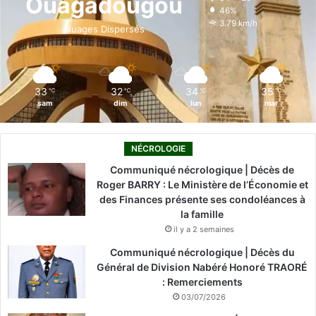
Ouagadougou
46%
o
i
e
r
3.79 km/h
Nuages Dispersés
k
n
a
m
33
32
34
35
℃
℃
℃
℃
sam
dim
lun
mar
NÉCROLOGIE
Communiqué nécrologique | Décès de
Roger BARRY : Le Ministère de l’Économie et
des Finances présente ses condoléances à
la famille
il y a 2 semaines
Communiqué nécrologique | Décès du
Général de Division Nabéré Honoré TRAORÉ
: Remerciements
03/07/2026