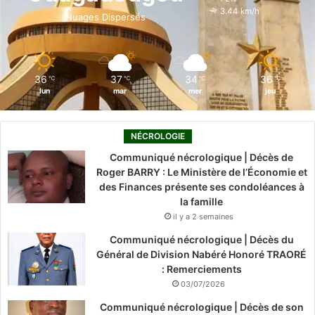
o
i
e
r
3.44 km/h
Nuages Dispersés
k
n
a
m
36
37
34
36
℃
℃
℃
℃
lun
mar
mer
jeu
NÉCROLOGIE
Communiqué nécrologique | Décès de
Roger BARRY : Le Ministère de l’Économie et
des Finances présente ses condoléances à
la famille
il y a 2 semaines
Communiqué nécrologique | Décès du
Général de Division Nabéré Honoré TRAORÉ
: Remerciements
03/07/2026
Communiqué nécrologique | Décès de son