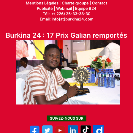
Mentions Légales |
Charte groupe |
Contact
Publicité
|
Webmail |
Equipe B24
Tél : +( 226) 25-33-38-30
Email: info[at]burkina24.com
Burkina 24 : 17 Prix Galian remportés
SUIVEZ-NOUS SUR