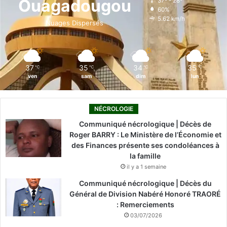
Ouagadougou
37º - 28º
60%
o
i
e
r
5.62 km/h
Nuages Dispersés
k
n
a
m
37
35
34
35
℃
℃
℃
℃
ven
sam
dim
lun
NÉCROLOGIE
Communiqué nécrologique | Décès de
Roger BARRY : Le Ministère de l’Économie et
des Finances présente ses condoléances à
la famille
il y a 1 semaine
Communiqué nécrologique | Décès du
Général de Division Nabéré Honoré TRAORÉ
: Remerciements
03/07/2026