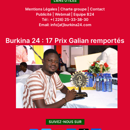
LIENS UTILES
Mentions Légales |
Charte groupe |
Contact
Publicité
|
Webmail |
Equipe B24
Tél : +( 226) 25-33-38-30
Email: info[at]burkina24.com
Burkina 24 : 17 Prix Galian remportés
SUIVEZ-NOUS SUR