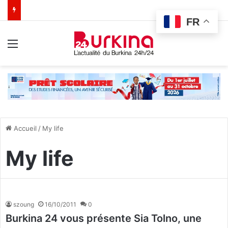
FR
Menu
Accueil
/
My life
My life
szoung
16/10/2011
0
Burkina 24 vous présente Sia Tolno, une