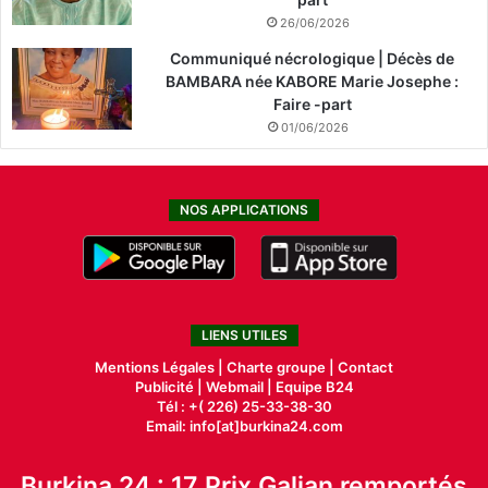
26/06/2026
Communiqué nécrologique | Décès de
BAMBARA née KABORE Marie Josephe :
Faire -part
01/06/2026
NOS APPLICATIONS
LIENS UTILES
Mentions Légales |
Charte groupe |
Contact
Publicité
|
Webmail |
Equipe B24
Tél : +( 226) 25-33-38-30
Email: info[at]burkina24.com
Burkina 24 : 17 Prix Galian remportés