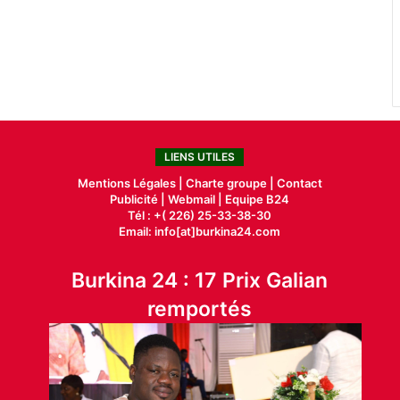
LIENS UTILES
Mentions Légales |
Charte groupe |
Contact
Publicité
|
Webmail |
Equipe B24
Tél : +( 226) 25-33-38-30
Email: info[at]burkina24.com
Burkina 24 : 17 Prix Galian
remportés