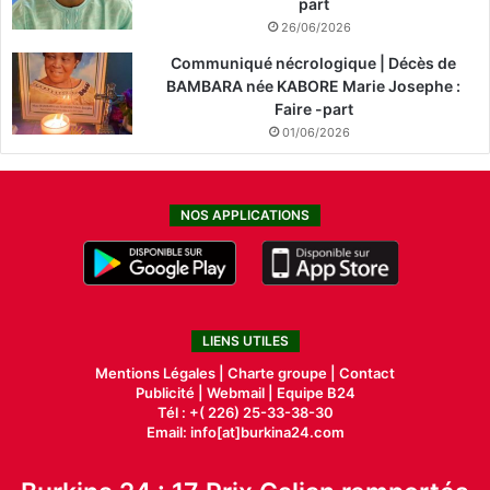
part
26/06/2026
Communiqué nécrologique | Décès de
BAMBARA née KABORE Marie Josephe :
Faire -part
01/06/2026
NOS APPLICATIONS
LIENS UTILES
Mentions Légales |
Charte groupe |
Contact
Publicité
|
Webmail |
Equipe B24
Tél : +( 226) 25-33-38-30
Email: info[at]burkina24.com