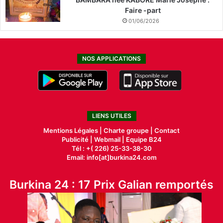
Faire -part
01/06/2026
NOS APPLICATIONS
LIENS UTILES
Mentions Légales |
Charte groupe |
Contact
Publicité
|
Webmail |
Equipe B24
Tél : +( 226) 25-33-38-30
Email: info[at]burkina24.com
Burkina 24 : 17 Prix Galian remportés