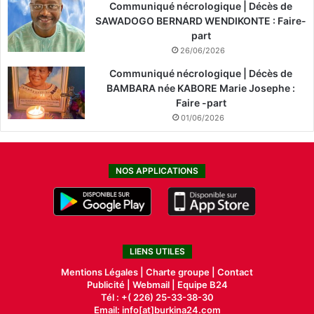
Communiqué nécrologique | Décès de
SAWADOGO BERNARD WENDIKONTE : Faire-
part
26/06/2026
Communiqué nécrologique | Décès de
BAMBARA née KABORE Marie Josephe :
Faire -part
01/06/2026
NOS APPLICATIONS
LIENS UTILES
Mentions Légales |
Charte groupe |
Contact
Publicité
|
Webmail |
Equipe B24
Tél : +( 226) 25-33-38-30
Email: info[at]burkina24.com