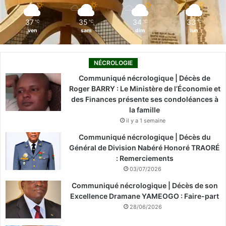
m
37
35
34
33
℃
℃
℃
℃
ven
sam
dim
lun
NÉCROLOGIE
Communiqué nécrologique | Décès de
Roger BARRY : Le Ministère de l’Économie et
des Finances présente ses condoléances à
la famille
il y a 1 semaine
Communiqué nécrologique | Décès du
Général de Division Nabéré Honoré TRAORÉ
: Remerciements
03/07/2026
Communiqué nécrologique | Décès de son
Excellence Dramane YAMEOGO : Faire-part
28/06/2026