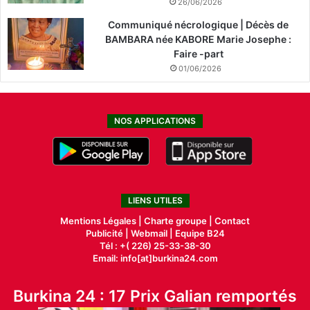
26/06/2026
Communiqué nécrologique | Décès de
BAMBARA née KABORE Marie Josephe :
Faire -part
01/06/2026
NOS APPLICATIONS
LIENS UTILES
Mentions Légales |
Charte groupe |
Contact
Publicité
|
Webmail |
Equipe B24
Tél : +( 226) 25-33-38-30
Email: info[at]burkina24.com
Burkina 24 : 17 Prix Galian remportés