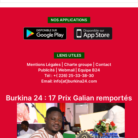
NOS APPLICATIONS
LIENS UTILES
Mentions Légales |
Charte groupe |
Contact
Publicité
|
Webmail |
Equipe B24
Tél : +( 226) 25-33-38-30
Email: info[at]burkina24.com
Burkina 24 : 17 Prix Galian remportés