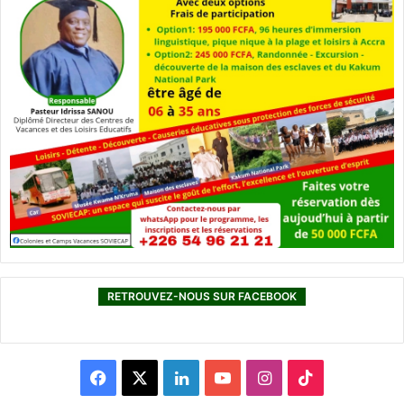
RETROUVEZ-NOUS SUR FACEBOOK
F
X
L
Y
I
T