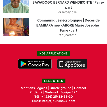
SAWADOGO BERNARD WENDIKONTE : Faire-
part
26/06/2026
Communiqué nécrologique | Décès de
BAMBARA née KABORE Marie Josephe :
Faire -part
01/06/2026
NOS APPLICATIONS
LIENS UTILES
Mentions Légales |
Charte groupe |
Contact
Publicité
|
Webmail |
Equipe B24
Tél : +( 226) 25-33-38-30
Email: info[at]burkina24.com