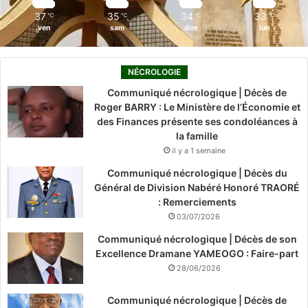
m
37
35
34
33
℃
℃
℃
℃
ven
sam
dim
lun
NÉCROLOGIE
Communiqué nécrologique | Décès de
Roger BARRY : Le Ministère de l’Économie et
des Finances présente ses condoléances à
la famille
il y a 1 semaine
Communiqué nécrologique | Décès du
Général de Division Nabéré Honoré TRAORÉ
: Remerciements
03/07/2026
Communiqué nécrologique | Décès de son
Excellence Dramane YAMEOGO : Faire-part
28/06/2026
Communiqué nécrologique | Décès de